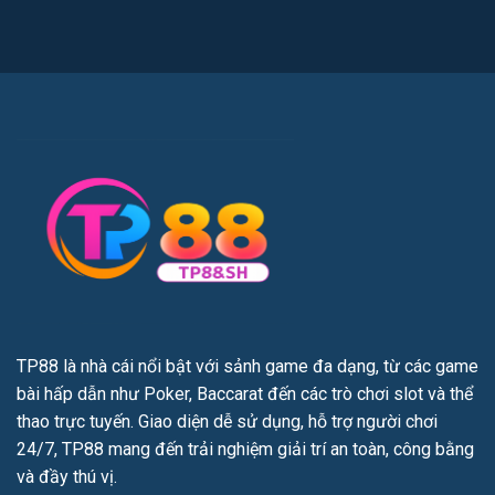
sự
F8BET
thật
thật
có
và
phía
không
những
sau
lừa
điều
đảo
cần
không?
biết
TP88
là nhà cái nổi bật với sảnh game đa dạng, từ các game
bài hấp dẫn như Poker, Baccarat đến các trò chơi slot và thể
thao trực tuyến. Giao diện dễ sử dụng, hỗ trợ người chơi
24/7, TP88 mang đến trải nghiệm giải trí an toàn, công bằng
và đầy thú vị.