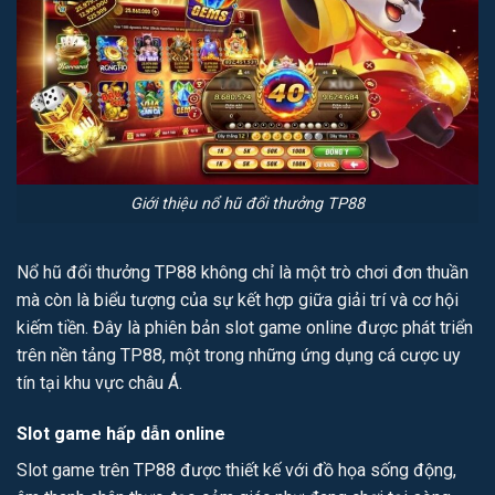
Giới thiệu nổ hũ đổi thưởng TP88
Nổ hũ đổi thưởng TP88 không chỉ là một trò chơi đơn thuần
mà còn là biểu tượng của sự kết hợp giữa giải trí và cơ hội
kiếm tiền. Đây là phiên bản slot game online được phát triển
trên nền tảng TP88, một trong những ứng dụng cá cược uy
tín tại khu vực châu Á.
Slot game hấp dẫn online
Slot game trên TP88 được thiết kế với đồ họa sống động,