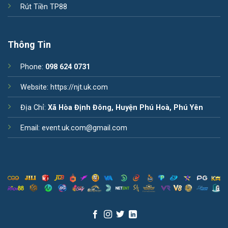
Rút Tiền TP88
Thông Tin
Phone:
098 624 0731
Website: https://njt.uk.com
Địa Chỉ:
Xã Hòa Định Đông, Huyện Phú Hoà, Phú Yên
Email:
event.uk.com@gmail.com