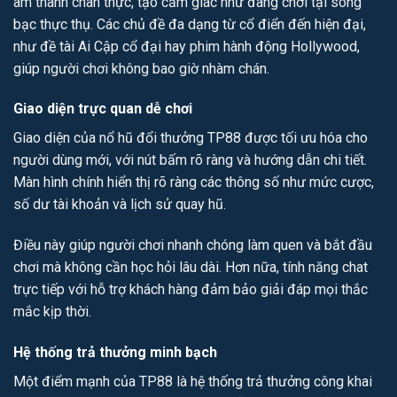
âm thanh chân thực, tạo cảm giác như đang chơi tại sòng
bạc thực thụ. Các chủ đề đa dạng từ cổ điển đến hiện đại,
như đề tài Ai Cập cổ đại hay phim hành động Hollywood,
giúp người chơi không bao giờ nhàm chán.
Giao diện trực quan dễ chơi
Giao diện của nổ hũ đổi thưởng TP88 được tối ưu hóa cho
người dùng mới, với nút bấm rõ ràng và hướng dẫn chi tiết.
Màn hình chính hiển thị rõ ràng các thông số như mức cược,
số dư tài khoản và lịch sử quay hũ.
Điều này giúp người chơi nhanh chóng làm quen và bắt đầu
chơi mà không cần học hỏi lâu dài. Hơn nữa, tính năng chat
trực tiếp với hỗ trợ khách hàng đảm bảo giải đáp mọi thắc
mắc kịp thời.
Hệ thống trả thưởng minh bạch
Một điểm mạnh của TP88 là hệ thống trả thưởng công khai