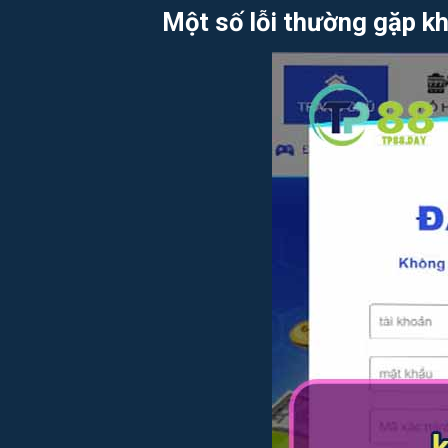
Một số lỗi thường gặp kh