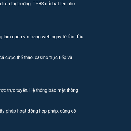
 trên thị trường. TP88 nổi bật lên như
g làm quen với trang web ngay từ lần đầu
á cược thể thao, casino trực tiếp và
cược trực tuyến. Hệ thống bảo mật thông
giấy phép hoạt động hợp pháp, củng cố