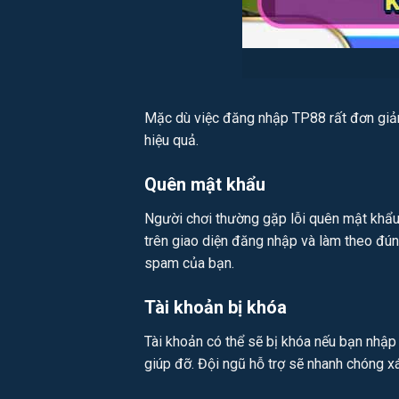
Mặc dù việc đăng nhập TP88 rất đơn giản
hiệu quả.
Quên mật khẩu
Người chơi thường gặp lỗi quên mật khẩu.
trên giao diện đăng nhập và làm theo đú
spam của bạn.
Tài khoản bị khóa
Tài khoản có thể sẽ bị khóa nếu bạn nhập
giúp đỡ.
Đội ngũ hỗ trợ sẽ nhanh chóng x