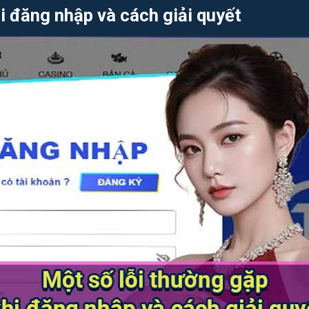
i đăng nhập và cách giải quyết