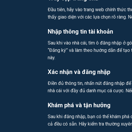
Đầu tiên, hãy vào trang web chính thức t
thấy giao diện với các lựa chọn rõ ràng. N
Nhập thông tin tài khoản
Sau khi vào nhà cái, tìm ô đăng nhập ở g
“Đăng ký” và làm theo hướng dẫn để tạo 
này.
Xác nhận và đăng nhập
Điền đủ thông tin, nhấn nút đăng nhập để 
nhà cái với đầy đủ danh mục cá cược. Nếu
Khám phá và tận hưởng
Sau khi đăng nhập, bạn có thể khám phá cá
cả đều có sẵn. Hãy kiểm tra thường xuyên