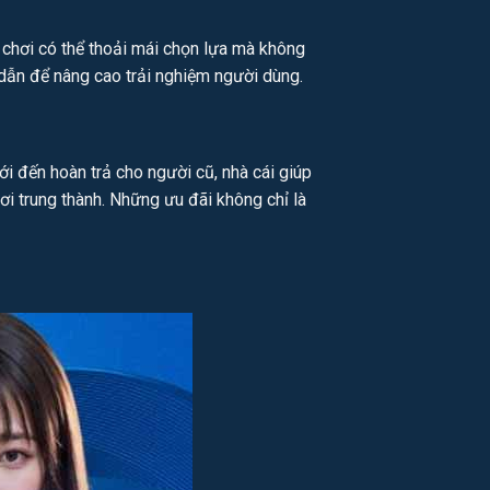
i chơi có thể thoải mái chọn lựa mà không
dẫn để nâng cao trải nghiệm người dùng.
i đến hoàn trả cho người cũ, nhà cái giúp
ơi trung thành. Những ưu đãi không chỉ là