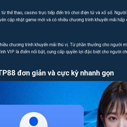
 từ thể thao, casino trực tiếp đến trò chơi điện tử và xổ số. Ngườ
ên cập nhật game mới và có nhiều chương trình khuyến mãi hấp 
iều chương trình khuyến mãi thú vị. Từ phần thưởng cho người mớ
rình VIP là điểm nổi bật, cung cấp quyền lợi đặc biệt cho người ch
TP88 đơn giản và cực kỳ nhanh gọn