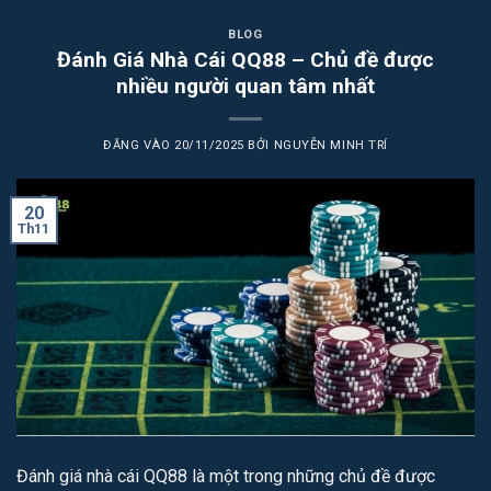
BLOG
Đánh Giá Nhà Cái QQ88 – Chủ đề được
nhiều người quan tâm nhất
ĐĂNG VÀO
20/11/2025
BỞI
NGUYỄN MINH TRÍ
20
Th11
Đánh giá nhà cái QQ88 là một trong những chủ đề được