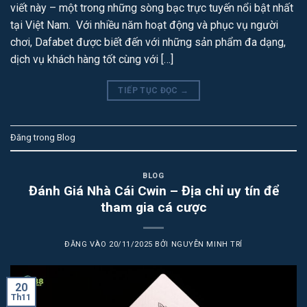
viết này – một trong những sòng bạc trực tuyến nổi bật nhất
tại Việt Nam. Với nhiều năm hoạt động và phục vụ người
chơi, Dafabet được biết đến với những sản phẩm đa dạng,
dịch vụ khách hàng tốt cùng với […]
TIẾP TỤC ĐỌC
→
Đăng trong
Blog
BLOG
Đánh Giá Nhà Cái Cwin – Địa chỉ uy tín để
tham gia cá cược
ĐĂNG VÀO
20/11/2025
BỞI
NGUYỄN MINH TRÍ
20
Th11