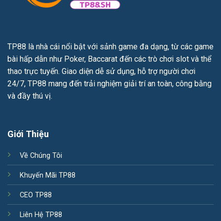
TP88
là nhà cái nổi bật với sảnh game đa dạng, từ các game
bài hấp dẫn như Poker, Baccarat đến các trò chơi slot và thể
thao trực tuyến. Giao diện dễ sử dụng, hỗ trợ người chơi
24/7, TP88 mang đến trải nghiệm giải trí an toàn, công bằng
và đầy thú vị.
Giới Thiệu
Về Chúng Tôi
Khuyến Mãi TP88
CEO TP88
Liên Hệ TP88