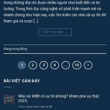
trong những địa chỉ được nhiều người chơi biết đến và tin
tưởng. Trong thời đại công nghệ số phát triển mạnh mẽ và
nhanh chóng như hiện nay, việc tìm kiếm các nhà cái uy tín để
tham gia cá cược […]
TIẾP TỤC ĐỌC
→
Đăng trong
Blog
1
2
3
4
…
10
BÀI VIẾT GẦN ĐÂY
Nhà cái W88 có uy tín không? Khám phá sự thật
2025
ở
Chức năng bình luận bị tắt