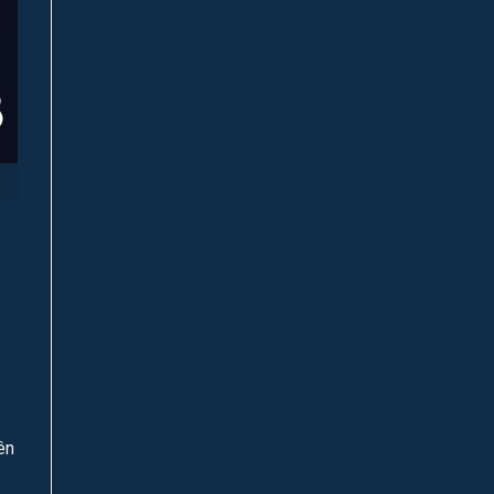
lừa
biết
đảo
không?
ên