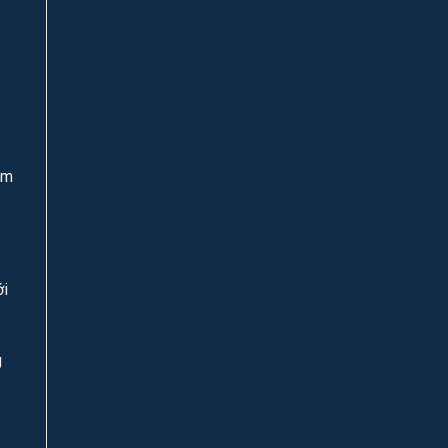
ảm
ới
g