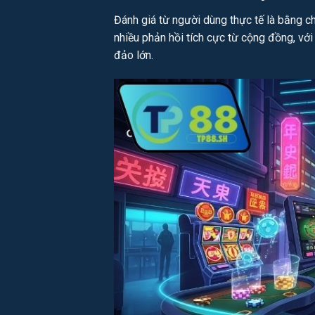
Đánh giá từ người dùng thực tế là bằng 
nhiều phản hồi tích cực từ cộng đồng, vớ
đảo lớn.