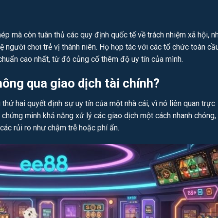
ép mà còn tuân thủ các quy định quốc tế về trách nhiệm xã hội, n
 người chơi trẻ vị thành niên. Họ hợp tác với các tổ chức toàn cầ
huẩn cao nhất, từ đó củng cố thêm độ uy tín của mình.
hông qua giao dịch tài chính?
 thứ hai quyết định sự uy tín của một nhà cái, vì nó liên quan trực
ã chứng minh khả năng xử lý các giao dịch một cách nhanh chóng,
các rủi ro như chậm trễ hoặc phí ẩn.