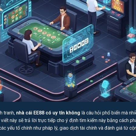
h tranh,
nhà cái EE88 có uy tín không
là câu hỏi phổ biến mà nhi
viết này sẽ trả lời trực tiếp cho ý định tìm kiếm này bằng cách ph
ác yếu tố chính như pháp lý, giao dịch tài chính và đánh giá từ cộ