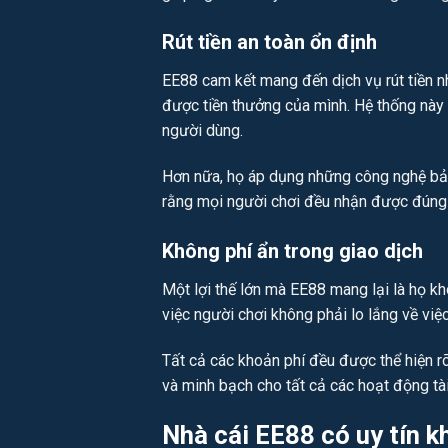
Rút tiền an toàn ổn định
EE88 cam kết mang đến dịch vụ rút tiền n
được tiền thưởng của mình. Hệ thống này c
người dùng.
Hơn nữa, họ áp dụng những công nghệ bảo
rằng mọi người chơi đều nhận được đúng s
Không phí ẩn trong giao dịch
Một lợi thế lớn mà EE88 mang lại là họ khô
việc người chơi không phải lo lắng về vi
Tất cả các khoản phí đều được thể hiện r
và minh bạch cho tất cả các hoạt động tài
Nhà cái EE88 có uy tín 