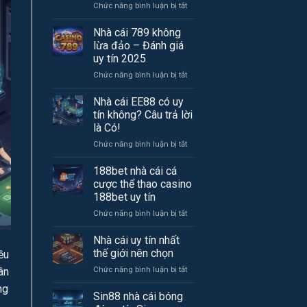
ở
Chức năng bình luận bị tắt
uy
Nhà
tín
cái
Nhà cái 789 không
không?
chính
Khám
lừa đảo – Đánh giá
thức
phá
uy tín 2025
uy
sự
ở
Chức năng bình luận bị tắt
tín
thật
Nhà
đá
2025
cái
gà
Nhà cái EE88 có uy
789
Thomo
tín không? Câu trả lời
không
là Có!
lừa
ở
Chức năng bình luận bị tắt
đảo
Nhà
–
cái
Đánh
188bet nhà cái cá
EE88
giá
cược thể thao casino
có
uy
188bet uy tín
uy
tín
ở
Chức năng bình luận bị tắt
tín
2025
188bet
không?
nhà
Câu
Nhà cái uy tín nhất
cái
trả
thế giới nên chọn
ều
cá
lời
ở
Chức năng bình luận bị tắt
ân
cược
là
Nhà
thể
Có!
ng
cái
Sin88 nhà cái bóng
thao
uy
casino