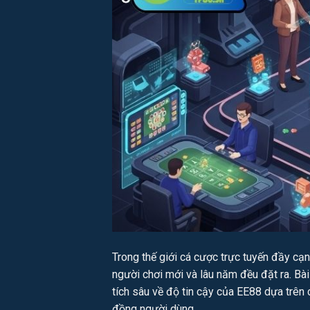
Trong thế giới cá cược trực tuyến đầy cạn
người chơi mới và lâu năm đều đặt ra. Bài 
tích sâu về độ tin cậy của EE88 dựa trên c
đồng người dùng.