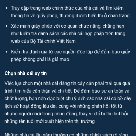
Truy cập trang web chính thức của nhà cái và tìm kiếm
thông tin về giấy phép, thường được hiển thị ở chân trang.
Xác minh giấy phép với cơ quan chức năng, chẳng hạn
như kiểm tra danh sách các nhà cái hợp pháp trên trang
web của Bộ Tài chính Việt Nam.
Kiểm tra đánh giá từ các nguồn độc lập để đảm bảo giấy
phép không phải là giả mạo.
Chọn nhà cái uy tín
Việc lựa chọn một nhà cái đáng tin cậy cần phải trải qua quá
trình tìm hiểu cẩn thận và chi tiết. Để đảm bảo sự an toàn và
chất lượng, bạn nên đặc biệt chú ý đến các nhà cái có bề dày
lịch sử hoạt động lâu dài, cùng với những phản hồi tốt từ
những người chơi trong cộng đồng, thay vì chỉ bị thu hút bởi
những tên tuổi mới xuất hiện trên thị trường.
Những nhà cái lâu năm thường có những chính sách rõ ràng