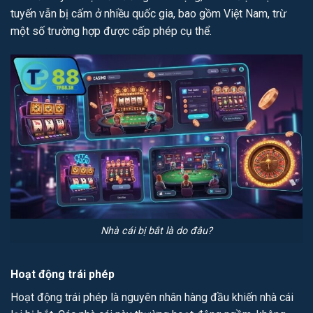
tuyến vẫn bị cấm ở nhiều quốc gia, bao gồm Việt Nam, trừ
một số trường hợp được cấp phép cụ thể.
Nhà cái bị bắt là do đâu?
Hoạt động trái phép
Hoạt động trái phép là nguyên nhân hàng đầu khiến nhà cái