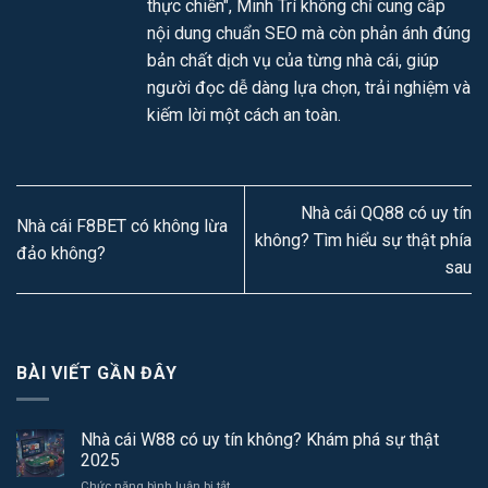
thực chiến", Minh Trí không chỉ cung cấp
nội dung chuẩn SEO mà còn phản ánh đúng
bản chất dịch vụ của từng nhà cái, giúp
người đọc dễ dàng lựa chọn, trải nghiệm và
kiếm lời một cách an toàn.
Nhà cái QQ88 có uy tín
Nhà cái F8BET có không lừa
không? Tìm hiểu sự thật phía
đảo không?
sau
BÀI VIẾT GẦN ĐÂY
Nhà cái W88 có uy tín không? Khám phá sự thật
2025
ở
Chức năng bình luận bị tắt