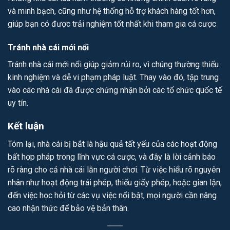
và minh bạch, cũng như hệ thống hỗ trợ khách hàng tốt hơn,
giúp bạn có được trải nghiệm tốt nhất khi tham gia cá cược
Tránh nhà cái mới nổi
Tránh nhà cái mới nổi giúp giảm rủi ro, vì chúng thường thiếu
kinh nghiệm và dễ vi phạm pháp luật. Thay vào đó, tập trung
vào các nhà cái đã được chứng nhận bởi các tổ chức quốc tế
uy tín.
Kết luận
Tóm lại, nhà cái bị bắt là hậu quả tất yếu của các hoạt động
bất hợp pháp trong lĩnh vực cá cược, và đây là lời cảnh báo
rõ ràng cho cả nhà cái lẫn người chơi. Từ việc hiểu rõ nguyên
nhân như hoạt động trái phép, thiếu giấy phép, hoặc gian lận,
đến việc học hỏi từ các vụ việc nổi bật, mọi người cần nâng
cao nhận thức để bảo vệ bản thân.