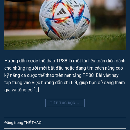
Hướng dẫn cược thể thao TP88 là một tài liệu toàn diện dành
cho những người mới bắt đầu hoặc đang tìm cách nâng cao
kỹ năng cá cược thể thao trên nền tảng TP88. Bài viết này
tập trung vào việc hướng dẫn chi tiết, giúp bạn dễ dàng tham
gia và tăng cơ […]
TIẾP TỤC ĐỌC
→
Đăng trong
THỂ THAO