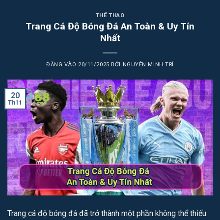
THỂ THAO
Trang Cá Độ Bóng Đá An Toàn & Uy Tín
Nhất
ĐĂNG VÀO
20/11/2025
BỞI
NGUYỄN MINH TRÍ
20
Th11
Trang cá độ bóng đá đã trở thành một phần không thể thiếu