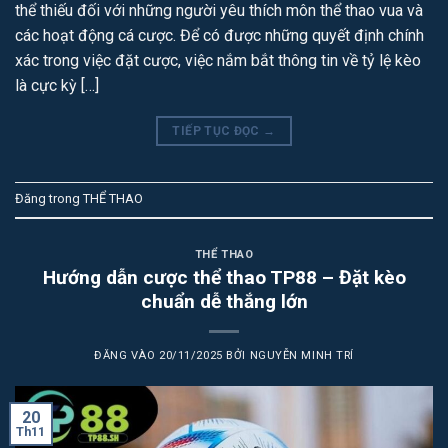
thể thiếu đối với những người yêu thích môn thể thao vua và
các hoạt động cá cược. Để có được những quyết định chính
xác trong việc đặt cược, việc nắm bắt thông tin về tỷ lệ kèo
là cực kỳ […]
TIẾP TỤC ĐỌC
→
Đăng trong
THỂ THAO
THỂ THAO
Hướng dẫn cược thể thao TP88 – Đặt kèo
chuẩn dễ thắng lớn
ĐĂNG VÀO
20/11/2025
BỞI
NGUYỄN MINH TRÍ
20
Th11