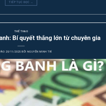
TIẾP TỤC ĐỌC
→
THỂ THAO
anh: Bí quyết thắng lớn từ chuyên gia
VÀO
20/11/2025
BỞI
NGUYỄN MINH TRÍ