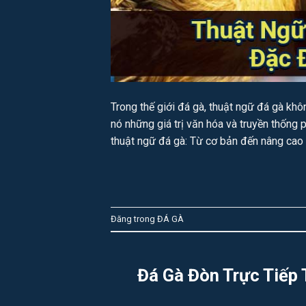
Trong thế giới đá gà, thuật ngữ đá gà k
nó những giá trị văn hóa và truyền thống 
thuật ngữ đá gà: Từ cơ bản đến nâng cao 
Đăng trong
ĐÁ GÀ
Đá Gà Đòn Trực Tiếp