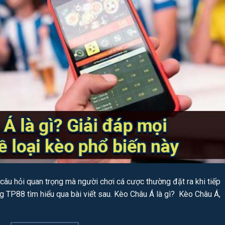
câu hỏi quan trọng mà người chơi cá cược thường đặt ra khi tiếp
ng TP88 tìm hiểu qua bài viết sau. Kèo Châu Á là gì? Kèo Châu Á,