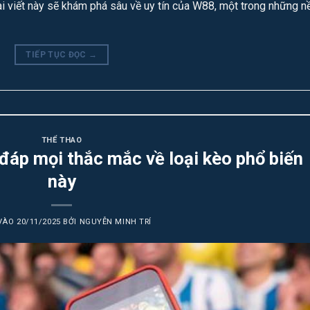
Bài viết này sẽ khám phá sâu về uy tín của W88, một trong những n
TIẾP TỤC ĐỌC
→
THỂ THAO
 đáp mọi thắc mắc về loại kèo phổ biến
này
VÀO
20/11/2025
BỞI
NGUYỄN MINH TRÍ