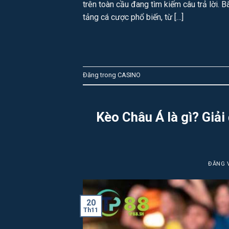
trên toàn cầu đang tìm kiếm câu trả lời. 
tảng cá cược phổ biến, từ […]
Đăng trong
CASINO
Kèo Châu Á là gì? Giải
ĐĂNG 
20
Th11