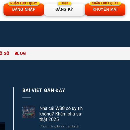
NHẬN LƯỢT QUAY
+100K
NHẬN LƯỢT QUAY
ĐĂNG NHẬP
ĐĂNG KÝ
KHUYẾN MÃI
Ổ SỐ
BLOG
BÀI VIẾT GẦN ĐÂY
Nhà cái W88 có uy tín
không? Khám phá sự
thật 2025
ở
Chức năng bình luận bị tắt