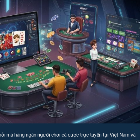
hỏi mà hàng ngàn người chơi cá cược trực tuyến tại Việt Nam và