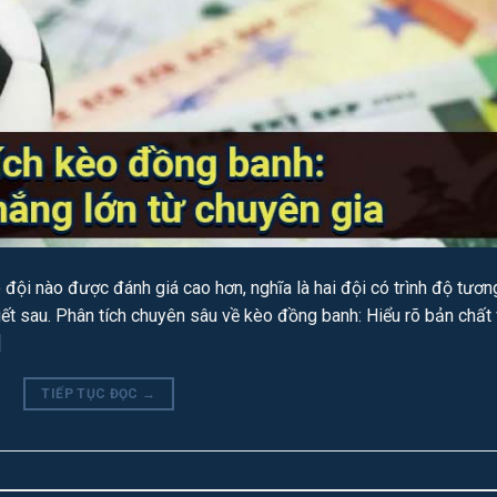
đội nào được đánh giá cao hơn, nghĩa là hai đội có trình độ tươn
ết sau. Phân tích chuyên sâu về kèo đồng banh: Hiểu rõ bản chất
]
TIẾP TỤC ĐỌC
→