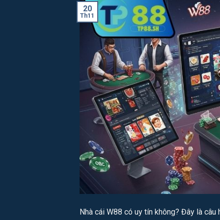
20
Th11
Nhà cái W88 có uy tín không? Đây là câu 