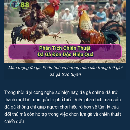
Màu mạng đá gà: Phân tích xu hướng màu sắc trong thế giới
đá gà trực tuyến
Trong thời đại công nghệ số hiện nay, đá gà online đã trở
thành một bộ môn giải trí phổ biến. Việc phân tích màu sắc
đá gà không chỉ giúp người chơi hiểu rõ hơn về tâm lý của
đối thủ mà còn hỗ trợ trong việc chọn lựa gà và chiến thuật
chiến đấu.