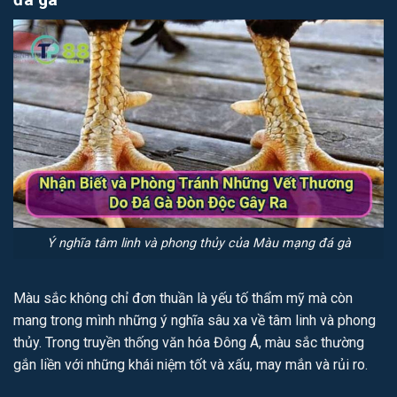
Ý nghĩa tâm linh và phong thủy của Màu mạng đá gà
Màu sắc không chỉ đơn thuần là yếu tố thẩm mỹ mà còn
mang trong mình những ý nghĩa sâu xa về tâm linh và phong
thủy. Trong truyền thống văn hóa Đông Á, màu sắc thường
gắn liền với những khái niệm tốt và xấu, may mắn và rủi ro.