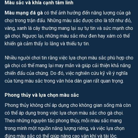
Màu sắc và khía cạnh tâm linh
Màu mạng đá gà
có thể ảnh hưởng đến năng lượng của gà
chọi trong trận đấu. Những màu sắc được cho là tốt như đỏ,
vàng, xanh lá cây thường mang lại sự tự tin và sức mạnh cho
gà chọi. Ngược lại, những màu sắc như đen hay xám có thể
khiến gà cảm thấy lo lắng và thiếu tự tin.
Nhiều người chơi tin rằng việc lựa chọn màu sắc phù hợp cho
gà chọi có thể mang lại may mắn và giúp cải thiện khả năng
chiến đấu của chúng. Do đó, việc nghiên cứu kỹ về ý nghĩa
của từng màu sắc trong văn hóa dân gian rất quan trọng.
Phong thủy và lựa chọn màu sắc
Phong thủy không chỉ áp dụng cho không gian sống mà còn
có thể áp dụng trong việc lựa chọn màu sắc cho gà chọi.
Theo những nguyên tắc phong thủy, mỗi màu sắc mang
trong mình một nguồn năng lượng riêng, và việc lựa chọn
đúng màu sắc có thể giúp nâng cao vận khí và tài lộc.