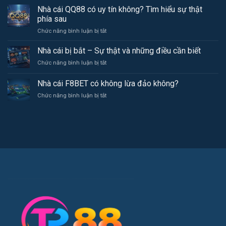
uy
nhà
giới
Nhà cái QQ88 có uy tín không? Tìm hiểu sự thật
tín
cái
nên
phía sau
bóng
chọn
ở
Chức năng bình luận bị tắt
đá
Nhà
uy
cái
Nhà cái bị bắt – Sự thật và những điều cần biết
tín
QQ88
Singapore
ở
Chức năng bình luận bị tắt
có
bạn
Nhà
uy
nên
cái
Nhà cái F8BET có không lừa đảo không?
tín
chọn
bị
không?
ở
Chức năng bình luận bị tắt
bắt
Tìm
Nhà
–
hiểu
cái
Sự
sự
F8BET
thật
thật
có
và
phía
không
những
sau
lừa
điều
đảo
cần
không?
biết