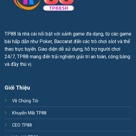
TP88
là nhà cái nổi bật với sảnh game đa dạng, từ các game
bài hấp dẫn như Poker, Baccarat đến các trò chơi slot và thể
thao trực tuyến. Giao diện dễ sử dụng, hỗ trợ người chơi
24/7, TP88 mang đến trải nghiệm giải trí an toàn, công bằng
và đầy thú vị.
Giới Thiệu
Về Chúng Tôi
Khuyến Mãi TP88
CEO TP88