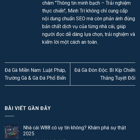
châm "Thông tin minh bạch – Trải nghiệm
thực chiến", Minh Trí không chỉ cung cấp
nội dung chuẩn SEO mà còn phản ánh đúng
bản chất dịch vụ của từng nhà cái, giúp
người đọc dễ dàng lựa chọn, trải nghiệm và
kiếm lời một cách an toàn.
Đá Gà Miền Nam: Luật Pháp,
Đá Gà Đòn Độc: Bí Kíp Chiến
Trường Gà & Gà Đá Phổ Biến
Thắng Tuyệt Đối
BÀI VIẾT GẦN ĐÂY
Nhà cái W88 có uy tín không? Khám phá sự thật
2025