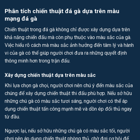
Phân tích chiến thuật đá gà dựa trên màu
mạng đá gà
Chiến thuật trong đá gà không chỉ được xây dựng dựa trên
khả năng chiến đấu mà còn phụ thuộc vào màu sắc của gà.
Việc hiểu rõ cách mà màu sắc ảnh hưởng đến tâm lý và hành
vi của gà có thể giúp người chơi đưa ra những quyết định
thông minh hơn trong trận đấu.
Xây dựng chiến thuật dựa trên màu sắc
Khi lựa chọn gà chọi, người chơi nên chú ý đến màu sắc của
chúng để xây dựng chiến thuật thi đấu phù hợp. Nếu sở hữu
những chú gà có màu sắc tươi sáng, người chơi có thể áp
dụng chiến thuật tấn công mạnh mẽ và dồn ép đối thủ ngay
từ đầu.
Ngược lại, nếu sở hữu những chú gà có màu sắc tối, người
chơi nên áp dụng chiến thuật phòng thủ, chờ đợi cơ hội để