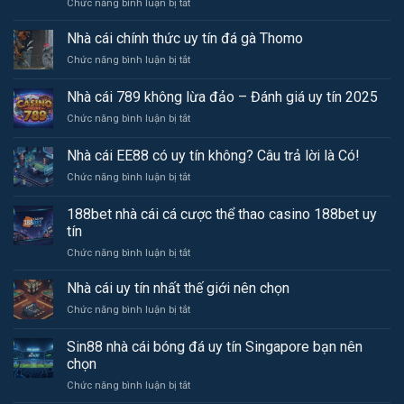
ở
Chức năng bình luận bị tắt
Nhà
cái
Nhà cái chính thức uy tín đá gà Thomo
W88
ở
Chức năng bình luận bị tắt
có
Nhà
uy
cái
Nhà cái 789 không lừa đảo – Đánh giá uy tín 2025
tín
chính
không?
ở
Chức năng bình luận bị tắt
thức
Khám
Nhà
uy
phá
cái
tín
Nhà cái EE88 có uy tín không? Câu trả lời là Có!
sự
789
đá
thật
ở
Chức năng bình luận bị tắt
không
gà
2025
Nhà
lừa
Thomo
cái
đảo
188bet nhà cái cá cược thể thao casino 188bet uy
EE88
–
tín
có
Đánh
ở
Chức năng bình luận bị tắt
uy
giá
188bet
tín
uy
nhà
không?
Nhà cái uy tín nhất thế giới nên chọn
tín
cái
Câu
2025
ở
Chức năng bình luận bị tắt
cá
trả
Nhà
cược
lời
cái
Sin88 nhà cái bóng đá uy tín Singapore bạn nên
thể
là
uy
thao
Có!
chọn
tín
casino
ở
Chức năng bình luận bị tắt
nhất
188bet
Sin88
thế