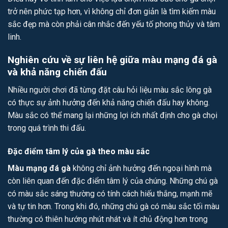
trở nên phức tạp hơn, vì không chỉ đơn giản là tìm kiếm màu
sắc đẹp mà còn phải cân nhắc đến yếu tố phong thủy và tâm
linh.
Nghiên cứu về sự liên hệ giữa màu mạng đá gà
và khả năng chiến đấu
Nhiều người chơi đã từng đặt câu hỏi liệu màu sắc lông gà
có thực sự ảnh hưởng đến khả năng chiến đấu hay không.
Màu sắc có thể mang lại những lợi ích nhất định cho gà chọi
trong quá trình thi đấu.
Đặc điểm tâm lý của gà theo màu sắc
Màu mạng đá gà
không chỉ ảnh hưởng đến ngoại hình mà
còn liên quan đến đặc điểm tâm lý của chúng. Những chú gà
có màu sắc sáng thường có tính cách hiếu thắng, mạnh mẽ
và tự tin hơn. Trong khi đó, những chú gà có màu sắc tối màu
thường có thiên hướng nhút nhát và ít chủ động hơn trong