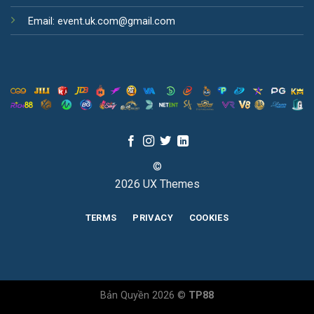
Email:
event.uk.com@gmail.com
©
2026 UX Themes
TERMS
PRIVACY
COOKIES
Bản Quyền 2026 ©
TP88