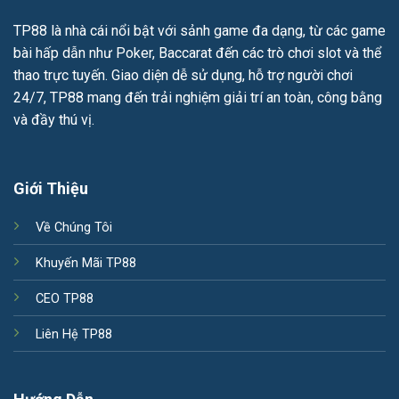
TP88
là nhà cái nổi bật với sảnh game đa dạng, từ các game
bài hấp dẫn như Poker, Baccarat đến các trò chơi slot và thể
thao trực tuyến. Giao diện dễ sử dụng, hỗ trợ người chơi
24/7, TP88 mang đến trải nghiệm giải trí an toàn, công bằng
và đầy thú vị.
Giới Thiệu
Về Chúng Tôi
Khuyến Mãi TP88
CEO TP88
Liên Hệ TP88