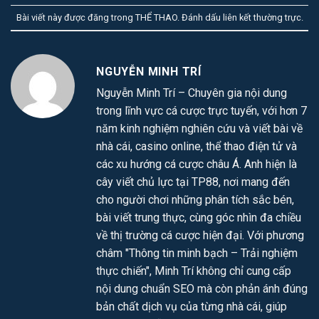
Bài viết này được đăng trong
THỂ THAO
. Đánh dấu
liên kết thường trực
.
NGUYỄN MINH TRÍ
Nguyễn Minh Trí – Chuyên gia nội dung
trong lĩnh vực cá cược trực tuyến, với hơn 7
năm kinh nghiệm nghiên cứu và viết bài về
nhà cái, casino online, thể thao điện tử và
các xu hướng cá cược châu Á. Anh hiện là
cây viết chủ lực tại TP88, nơi mang đến
cho người chơi những phân tích sắc bén,
bài viết trung thực, cùng góc nhìn đa chiều
về thị trường cá cược hiện đại. Với phương
châm "Thông tin minh bạch – Trải nghiệm
thực chiến", Minh Trí không chỉ cung cấp
nội dung chuẩn SEO mà còn phản ánh đúng
bản chất dịch vụ của từng nhà cái, giúp