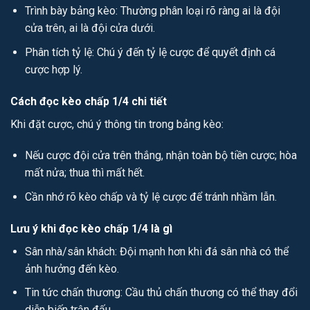
Trình bày bảng kèo: Thường phân loại rõ ràng ai là đội
cửa trên, ai là đội cửa dưới.
Phân tích tỷ lệ: Chú ý đến tỷ lệ cược để quyết định cá
cược hợp lý.
Cách đọc kèo chấp 1/4 chi tiết
Khi đặt cược, chú ý thông tin trong bảng kèo:
Nếu cược đội cửa trên thắng, nhận toàn bộ tiền cược; hòa
mất nửa; thua thì mất hết.
Cần nhớ rõ kèo chấp và tỷ lệ cược để tránh nhầm lẫn.
Lưu ý khi đọc kèo chấp 1/4 là gì
Sân nhà/sân khách: Đội mạnh hơn khi đá sân nhà có thể
ảnh hưởng đến kèo.
Tin tức chấn thương: Cầu thủ chấn thương có thể thay đổi
diễn biến trận đấu.