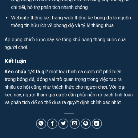
chi tiết, hỗ trợ phân tích nhanh chóng.
Website thống kê: Trang web thống kê bóng đá là nguồn
thông tin hữu ích về phong độ và tỷ lệ thắng thua.
Áp dụng chiến lược này sẽ tăng khả năng thắng cuộc của
người chơi.
Kết luận
Kèo chấp 1/4 là gì
? một loại hình cá cược rất phổ biến
trong bóng đá, đóng vai trò quan trọng trong việc tạo ra
nhiều cơ hội cũng như thách thức cho người chơi. Với loại
kèo này, người tham gia cược cần phải nắm rõ cách tính toán
và phân tích để có thể đưa ra quyết định chính xác nhất.