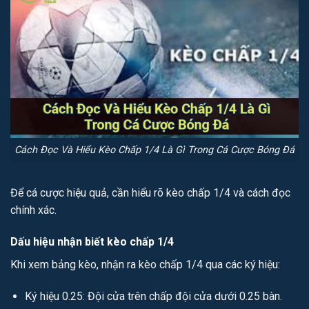
Cách Đọc Và Hiểu Kèo Chấp 1/4 Là Gì Trong Cá Cược Bóng Đá
Để cá cược hiệu quả, cần hiểu rõ kèo chấp 1/4 và cách đọc
chính xác.
Dấu hiệu nhận biết kèo chấp 1/4
Khi xem bảng kèo, nhận ra kèo chấp 1/4 qua các ký hiệu:
Ký hiệu 0.25: Đội cửa trên chấp đội cửa dưới 0.25 bàn.