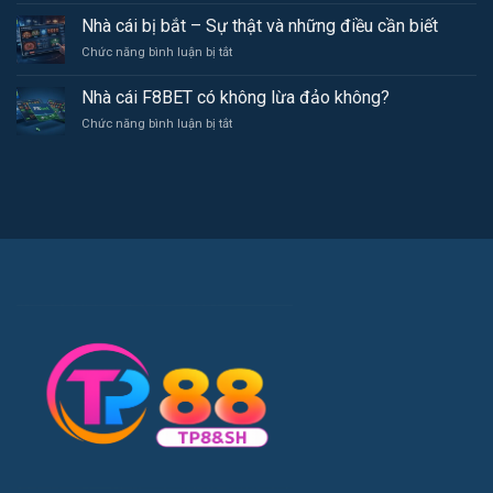
Nhà
uy
cái
Nhà cái bị bắt – Sự thật và những điều cần biết
tín
QQ88
Singapore
ở
Chức năng bình luận bị tắt
có
bạn
Nhà
uy
nên
cái
Nhà cái F8BET có không lừa đảo không?
tín
chọn
bị
không?
ở
Chức năng bình luận bị tắt
bắt
Tìm
Nhà
–
hiểu
cái
Sự
sự
F8BET
thật
thật
có
và
phía
không
những
sau
lừa
điều
đảo
cần
không?
biết