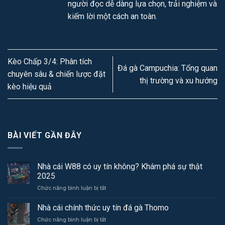
người đọc dễ dàng lựa chọn, trải nghiệm và
kiếm lời một cách an toàn.
Kèo Chấp 3/4: Phân tích
Đá gà Campuchia: Tổng quan
chuyên sâu & chiến lược đặt
thị trường và xu hướng
kèo hiệu quả
BÀI VIẾT GẦN ĐÂY
Nhà cái W88 có uy tín không? Khám phá sự thật
2025
ở
Chức năng bình luận bị tắt
Nhà
cái
Nhà cái chính thức uy tín đá gà Thomo
W88
ở
Chức năng bình luận bị tắt
có