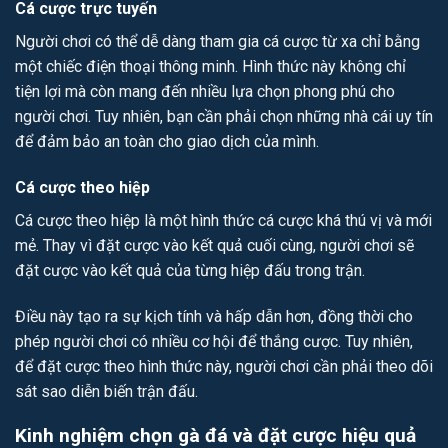
Cá cược trực tuyến
Người chơi có thể dễ dàng tham gia cá cược từ xa chỉ bằng
một chiếc điện thoại thông minh. Hình thức này không chỉ
tiện lợi mà còn mang đến nhiều lựa chọn phong phú cho
người chơi. Tuy nhiên, bạn cần phải chọn những nhà cái uy tín
để đảm bảo an toàn cho giao dịch của mình.
Cá cược theo hiệp
Cá cược theo hiệp là một hình thức cá cược khá thú vị và mới
mẻ. Thay vì đặt cược vào kết quả cuối cùng, người chơi sẽ
đặt cược vào kết quả của từng hiệp đấu trong trận.
Điều này tạo ra sự kịch tính và hấp dẫn hơn, đồng thời cho
phép người chơi có nhiều cơ hội để thắng cược. Tuy nhiên,
để đặt cược theo hình thức này, người chơi cần phải theo dõi
sát sao diễn biến trận đấu.
Kinh nghiệm chọn gà đá và đặt cược hiệu quả