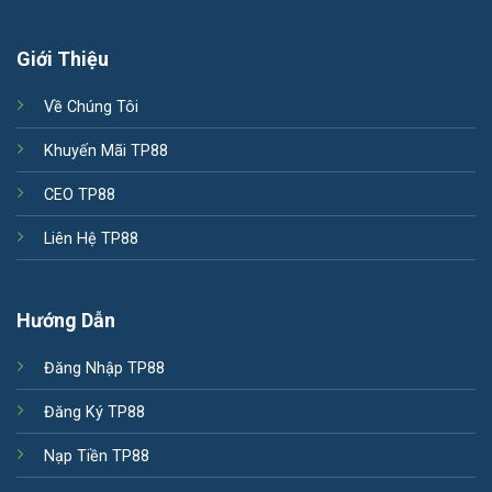
Giới Thiệu
Về Chúng Tôi
Khuyến Mãi TP88
CEO TP88
Liên Hệ TP88
Hướng Dẫn
Đăng Nhập TP88
Đăng Ký TP88
Nạp Tiền TP88