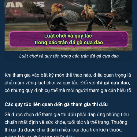
Luật chơi và quy tắc trong các trận đá gà cựa dao
Khi tham gia vào bất kỳ môn thể thao nào, điều quan trọng là
phải nắm vững luật chơi và quy tắc. Đối với
đá gà cựa dao
,
có những quy định cụ thể mà mỗi người tham gia cần hiểu rõ.
Các quy tắc liên quan đến gà tham gia thi đấu
Gà được chọn để tham gia thi đấu phải đáp ứng những tiêu
chuẩn nhất định về sức khỏe, tuổi tác và thể trạng. Thường
thì gà đá được chia thành nhiều loại dựa trên kích thước,