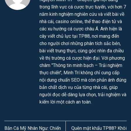
trong lĩnh vực cá cược trực tuyến, với hơn 7
năm kinh nghiệm nghiên cứu và viết bài về
nhà cái, casino online, thể thao điện tử và
các xu hướng cá cược châu Á. Anh hiện là
cây viết chủ lực tại TP88, nơi mang đến
cho người chơi những phân tích sắc bén,
bài viết trung thực, cùng góc nhìn đa chiều
về thị trường cá cược hiện đại. Với phương
châm "Thông tin minh bạch – Trải nghiệm
thực chiến", Minh Trí không chỉ cung cấp
nội dung chuẩn SEO mà còn phản ánh đúng
bản chất dịch vụ của từng nhà cái, giúp
người đọc dễ dàng lựa chọn, trải nghiệm và
kiếm lời một cách an toàn.
Bắn Cá Mỹ Nhân Ngư: Chiến
Quên mật khẩu TP88? Khôi