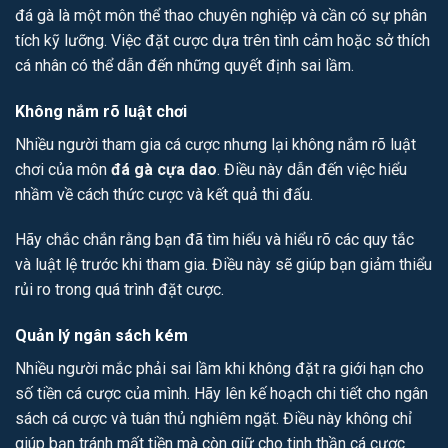
đá gà là một môn thể thao chuyên nghiệp và cần có sự phân
tích kỹ lưỡng. Việc đặt cược dựa trên tình cảm hoặc sở thích
cá nhân có thể dẫn đến những quyết định sai lầm.
Không nắm rõ luật chơi
Nhiều người tham gia cá cược nhưng lại không nắm rõ luật
chơi của môn
đá gà cựa dao
. Điều này dẫn đến việc hiểu
nhầm về cách thức cược và kết quả thi đấu.
Hãy chắc chắn rằng bạn đã tìm hiểu và hiểu rõ các quy tắc
và luật lệ trước khi tham gia. Điều này sẽ giúp bạn giảm thiểu
rủi ro trong quá trình đặt cược.
Quản lý ngân sách kém
Nhiều người mắc phải sai lầm khi không đặt ra giới hạn cho
số tiền cá cược của mình. Hãy lên kế hoạch chi tiết cho ngân
sách cá cược và tuân thủ nghiêm ngặt. Điều này không chỉ
giúp bạn tránh mất tiền mà còn giữ cho tinh thần cá cược