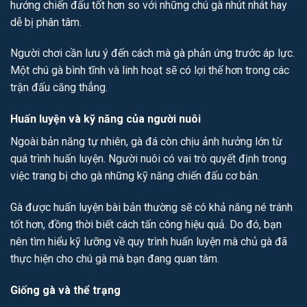
hướng chiến đấu tốt hơn so với những chú gà nhút nhát hay
dễ bị phân tâm.
Người chơi cần lưu ý đến cách mà gà phản ứng trước áp lực.
Một chú gà bình tĩnh và linh hoạt sẽ có lợi thế hơn trong các
trận đấu căng thẳng.
Huấn luyện và kỹ năng của người nuôi
Ngoài bản năng tự nhiên, gà đá còn chịu ảnh hưởng lớn từ
quá trình huấn luyện. Người nuôi có vai trò quyết định trong
việc trang bị cho gà những kỹ năng chiến đấu cơ bản.
Gà được huấn luyện bài bản thường sẽ có khả năng né tránh
tốt hơn, đồng thời biết cách tấn công hiệu quả. Do đó, bạn
nên tìm hiểu kỹ lưỡng về quy trình huấn luyện mà chủ gà đã
thực hiện cho chú gà mà bạn đang quan tâm.
Giống gà và thể trạng