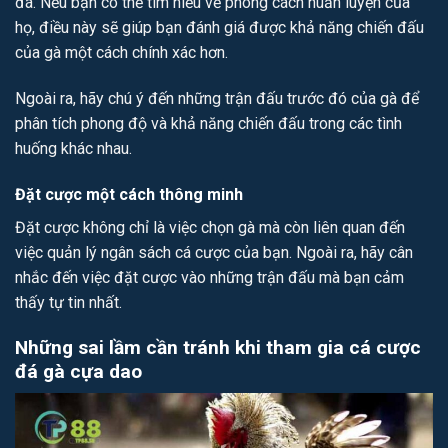
đá. Nếu bạn có thể tìm hiểu về phong cách huấn luyện của
họ, điều này sẽ giúp bạn đánh giá được khả năng chiến đấu
của gà một cách chính xác hơn.
Ngoài ra, hãy chú ý đến những trận đấu trước đó của gà để
phân tích phong độ và khả năng chiến đấu trong các tình
huống khác nhau.
Đặt cược một cách thông minh
Đặt cược không chỉ là việc chọn gà mà còn liên quan đến
việc quản lý ngân sách cá cược của bạn. Ngoài ra, hãy cân
nhắc đến việc đặt cược vào những trận đấu mà bạn cảm
thấy tự tin nhất.
Những sai lầm cần tránh khi tham gia cá cược
đá gà cựa dao